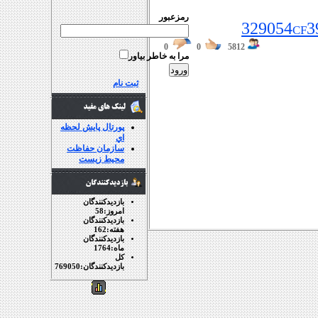
رمزعبور
329054cf3
0
0
5812
مرا به خاطر بياور
پایش آنلاین محیط زیست
 , آلاینده های محیط زیست ,
ثبت نام
صنعت , مجری طرح پایش
یست , پایش آنلاین
ی محیط زیست , رایان پایش
پورتال پايش لحظه
اي
اند , آلودگی هوا , نمایش
سازمان حفاظت
محيط زيست
نمایشگر آلودگی ,نمایش
, نرم افزار پایش لحظه
 لحظه ای نرم افزار
بازديدکنندگان
هوشمند صنعتی و بهداشتی
امروز:
58
بازديدکنندگان
هفته:
162
بازديدکنندگان
ماه:
1764
کل
بازديدکنندگان:
769050