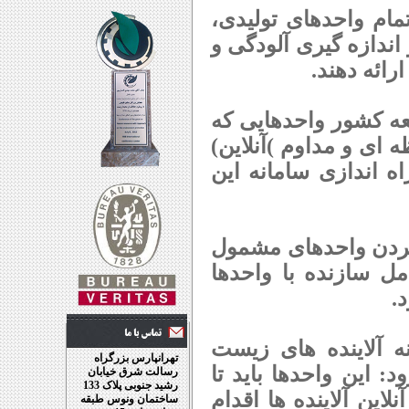
ام واحدهای تولیدی،
ندازه گیری آلودگی و
ائه دهند.
ده 192 قانون پنجم توسعه کشور واحدهایی که
ای و مداوم )آنلاین)
اه اندازی سامانه این
کردن واحدهای مشمول
مل سازنده با واحدها
.
 خطرناک در زمینه آلاینده های زیست
تهرانپارس بزرگراه
این واحدها باید تا
رسالت شرق خیابان
رشید جنوبی پلاک 133
ین آلاینده ها اقدام
ساختمان ونوس طبقه