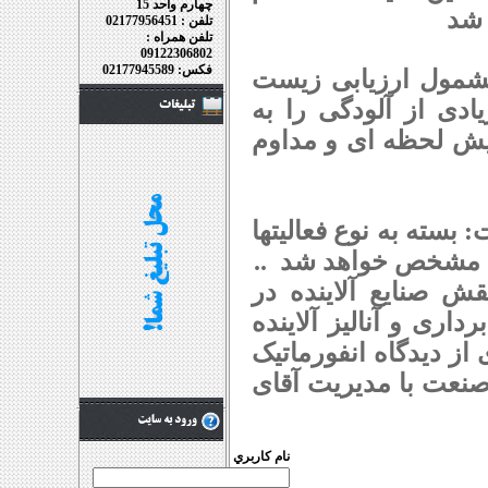
چهارم واحد 15
 شد
تلفن : 02177956451
تلفن همراه :
09122306802
فکس: 02177945589
رسنل، واحدهای مشمول ارزیابی زیست
ی از آلودگی را به
یش لحظه ای و مداوم
سته به نوع فعالیتها
ری مشخص خواهد شد ..
ش صنایع آلاینده در
اری و آنالیز آلاینده
ز دیدگاه انفورماتیک
نعت با مدیریت آقای
نام کاربري