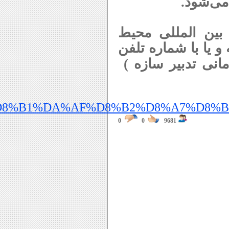
 می‌شود
.
بین المللی محیط
و یا با شماره تلفن
88 – 88705923 (شرکت مانی تدبیر سازه )
%D8%B1%DA%AF%D8%B2%D8%A7%D8%
0
0
9681
پایش آنلاین محیط زیست
 , آلاینده های محیط زیست ,
صنعت , مجری طرح پایش
یست , پایش آنلاین
ی محیط زیست , رایان پایش
اند , آلودگی هوا , نمایش
نمایشگر آلودگی ,نمایش
, نرم افزار پایش لحظه
 لحظه ای نرم افزار