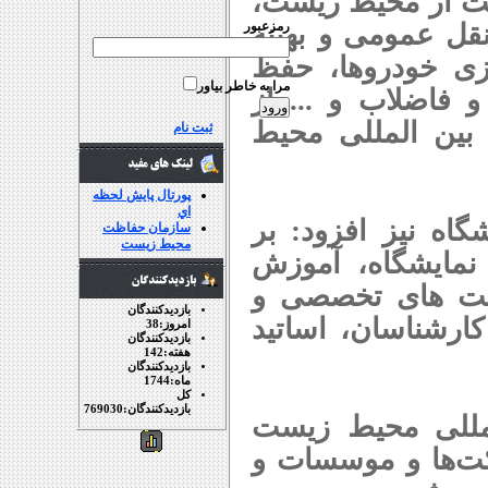
ت از محیط زیست،
نقل عمومی و بهینه
رمزعبور
ی خودروها، حفظ
مرا به خاطر بياور
 فاضلاب و ... از
 بین المللی محیط
ثبت نام
پورتال پايش لحظه
اي
اه نیز افزود: بر
سازمان حفاظت
محيط زيست
نمایشگاه، آموزش
ست های تخصصی و
بازديدکنندگان
ارشناسان، اساتید
امروز:
38
بازديدکنندگان
هفته:
142
بازديدکنندگان
ماه:
1744
کل
بازديدکنندگان:
769030
لمللی محیط زیست
رکت‌ها و موسسات و