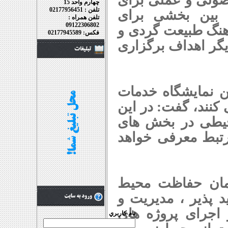
چهارم واحد 15
تلفن : 02177956451
 بین بخشی برای
تلفن همراه :
09122306802
نگ طبیعت گردی و
فکس: 02177945589
دیگر اهداف برگزاری
ن نمایشگاه خدمات
کنند، گفت: در این
محیطی در بخش های
تبط معرفی خواهد
مان حفاظت محیط
 پذیر ، مدیریت و
 اجرای پروژه های
نام کاربري