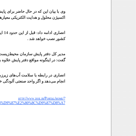
وی با بیان این که در حال حاضر برای پایش
اکسیژن محلول و هدایت الکتریکی معیار
کشور نصب خواهد شد
.
مدیر کل دفتر پایش سازمان محیط‌زیست ب
گفت: در اینگونه مواقع دفتر پایش علاوه
انصاری در رابطه با سلامت آب‌های زیرزمی
انجام می‌دهد و اگر واحد صنعتی آلودگی خا
http://www.doe.ir/Portal/home/?
6%D9%87%E2%80%8C%D9%87%D8%A7
پایش لحظه ای، پایش آنلاین محیط زیست , مجری طرح پایش آنلاین محیط زیس
محیط زیست , رایان پایش صنعت , مجری طرح پایش لحظه اي محیط زیست , مج
زیست , رایان پایش صنعت , هوا , آب , پسماند , پاب , بازیافت , بازیافت پ
کنترل آلودگی , نمایش آلودگی محیط زیست , نرم افزار پایش لحظه ای,نرم ا
هوشمند صنعتی و بهداشتی