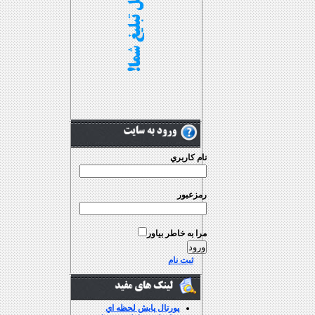
نام کاربري
رمزعبور
مرا به خاطر بياور
ثبت نام
پورتال پايش لحظه اي