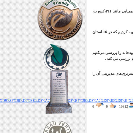
یمیایی مانند
PH
،کدورت،
انصاری ادامه داد: قبل از این حدود 14 ایستگاه پایش آنلاین برای رودخانه‌های کل کشور داشتیم اما امسال29 ایستگاه جدید تهیه کردیم که در 16 استان‌
دخانه را بررسی می‌کنیم
وم بررسی می کند
.
‌ریزی‌های مدیریتی آن را
8%A7%D9%87%20%D9%BE%D8%A7%DB%8C%D8%B4%20%D8%A2%D9%86%D9%8
0
0
10812
, مجری طرح پایش لحظه ای
ین , آلاینده های محیط
ودگی ,نمایش گر آلاینده ,
زی و تولید پکیج تصفیه خانه