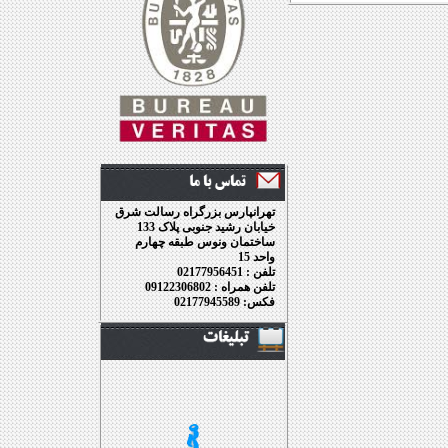
تهرانپارس بزرگراه رسالت شرق
خیابان رشید جنوبی پلاک 133
ساختمان ونوس طبقه چهارم
واحد 15
تلفن : 02177956451
تلفن همراه : 09122306802
فکس: 02177945589