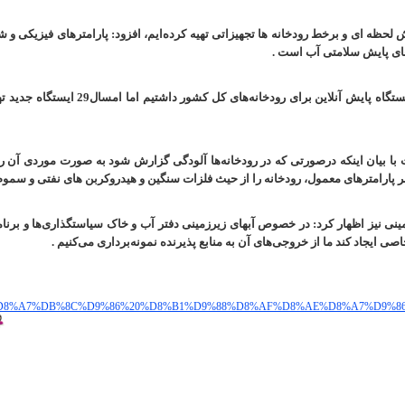
 لحظه ای و برخط رودخانه ها تجهیزاتی تهیه کرده‌ایم، افزود: پارامترهای فیزیکی و ش
های پایش سلامتی آب‌ است
.
ا بیان اینکه درصورتی که در رودخانه‌ها آلودگی گزارش شود به صورت موردی آن رو
 بر پارامترهای معمول، رودخانه را از حیث فلزات سنگین و هیدروکربن های نفتی و سم
نی نیز اظهار کرد: در خصوص آبهای زیرزمینی دفتر آب و خاک سیاستگذاری‌ها و برنامه
صی ایجاد کند ما از خروجی‌های آن به منابع پذیرنده نمونه‌برداری می‌کنیم
.
4%D8%A7%DB%8C%D9%86%20%D8%B1%D9%88%D8%AF%D8%AE%D8%A7%D9%8
ت , پایش آنلاین آلاینده ها , گاز , غبار , پایش , پایش آنلاین , آلاینده های محیط زیست 
ری طرح پایش آنلاین محیط زیست , پایش آنلاین آلاینده ها , گاز , غبار , پایش , پایش آنلا
سماند , آلودگی هوا , نمایش آلودگی هوا , آلودگی آب , نمایش آلودگی آب , آلودگی , نمایشگر آل
فزار پایش , نرم افزار پایش آنلاین،مجری پایش لحظه ای نرم افزار نمایش آلاینده ها،راه اندا